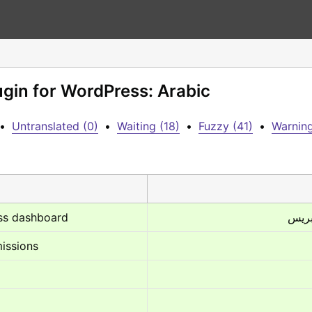
ugin for WordPress: Arabic
•
Untranslated (0)
•
Waiting (18)
•
Fuzzy (41)
•
Warning
ess dashboard
missions