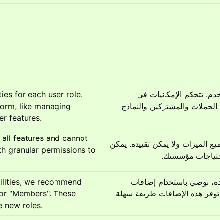
es for each user role. 
تحديد أذونات وإمكانيات وصول محددة لكل دور مستخدم. تتحكم الإمكانيات في 
orm, like managing 
الإجراءات التي يمكن للمستخدمين تنفيذها، مثل إدارة الحملات والمشتركين والنماذج 
er features.
 all features and cannot 
يتمتع دور المسؤول دائمًا بحق الوصول الكامل إلى جميع الميزات ولا يمكن تقييده. يمكن 
h granular permissions to 
 احتياجات مؤسستك
ilities, we recommend 
لإنشاء أدوار مستخدمين مخصصة ذات إمكانيات محددة، نوصي باستخدام إضافات 
 or "Members". These 
ووردبريس مثل "محرر دور المستخدم" أو "الأعضاء". توفر هذه الإضافات طريقة سهلة 
 new roles.